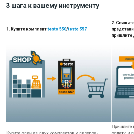
3 шага к вашему инструменту
2. Свяжит
1. Купите комплект
testo 550
/
testo 557
представи
пришлите 
Пришлите 
Купите один из двух комплектов у дилеров-
оплату, и