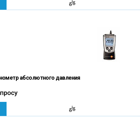
анометр абсолютного давления
апросу