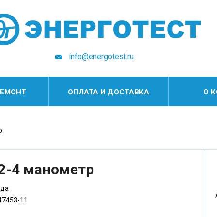
info@energotest.ru
РЕМОНТ
ОПЛАТА И ДОСТАВКА
О 
р
12-4 манометр
ода
47453-11