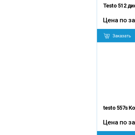
Testo 512 д
Цена по з
Заказать
testo 557s 
Цена по з