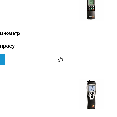
 манометр
апросу