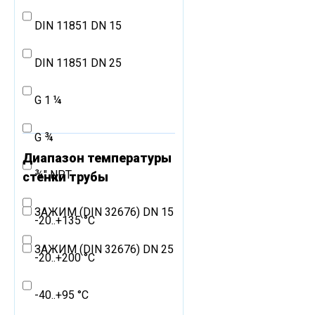
DIN 11851 DN 15
DIN 11851 DN 25
G 1 ¼
G ¾
Диапазон температуры
¾" NPT
стенки трубы
ЗАЖИМ (DIN 32676) DN 15
-20..+135 °C
ЗАЖИМ (DIN 32676) DN 25
-20..+200 °C
-40..+95 °C