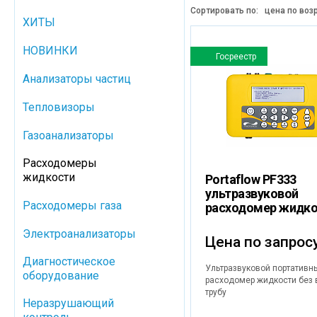
Сортировать по:
цена по воз
ХИТЫ
НОВИНКИ
Госреестр
Анализаторы частиц
Тепловизоры
Газоанализаторы
Расходомеры
жидкости
Portaflow PF333
ультразвуковой
Расходомеры газа
расходомер жидк
Электроанализаторы
Цена по запрос
Диагностическое
Ультразвуковой портативн
оборудование
расходомер жидкости без 
трубу
Неразрушающий