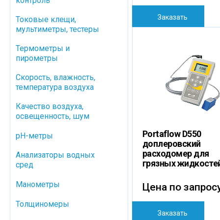
контроль
Заказать
Токовые клещи,
мультиметры, тестеры
Термометры и
пирометры
Скорость, влажность,
температура воздуха
Качество воздуха,
освещенность, шум
Portaflow D550
pH-метры
доплеровский
расходомер для
Анализаторы водных
грязных жидкосте
сред
Манометры
Цена по запрос
Толщиномеры
Заказать