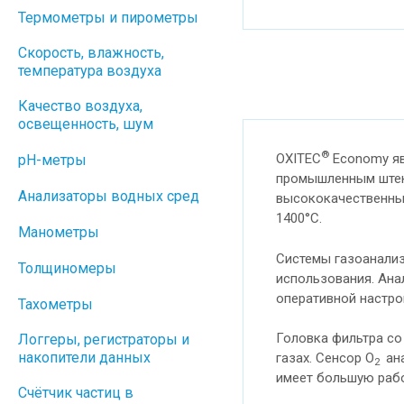
Термометры и пирометры
Скорость, влажность,
температура воздуха
Качество воздуха,
освещенность, шум
®
OXITEC
Economy яв
pH-метры
промышленным штеке
Анализаторы водных сред
высококачественных
1400°C.
Манометры
Системы газоанали
Толщиномеры
использования. Ана
оперативной настро
Тахометры
Головка фильтра с
Логгеры, регистраторы и
накопители данных
газах. Сенсор O
ана
2
имеет большую рабо
Cчётчик частиц в