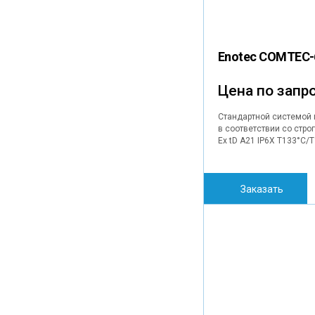
Enotec COMTEC-
Цена по запр
Стандартной системой 
в соответствии со стро
Ex tD A21 IP6X T133°C/T
Заказать