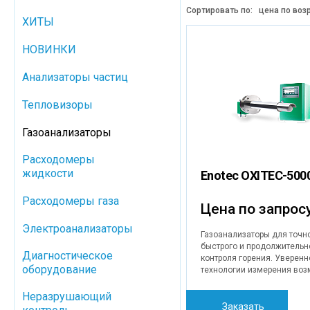
Сортировать по:
цена по воз
ХИТЫ
НОВИНКИ
Анализаторы частиц
Тепловизоры
Газоанализаторы
Расходомеры
жидкости
Enotec OXITEC-500
Расходомеры газа
Цена по запрос
Электроанализаторы
Газоанализаторы для точно
быстрого и продолжительн
Диагностическое
контроля горения. Уверенн
оборудование
технологии измерения во
только если измерение ки
в процессе горения точное
Неразрушающий
быстрое, а конструкция
Заказать