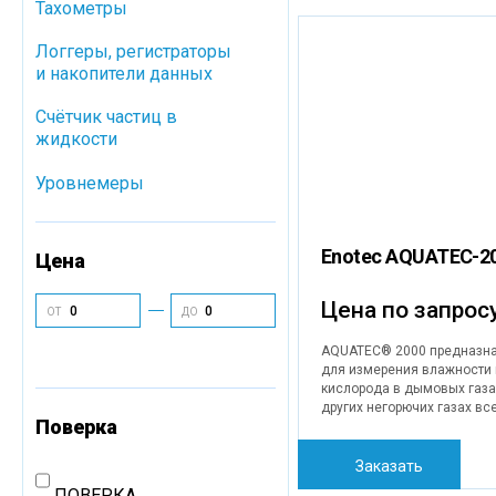
Тахометры
исчерпывающее измерени
высокой точностью в режи
реального времени. Этого
Логгеры, регистраторы
возможно достигнуть за сч
и накопители данных
комбинации MXP сенсора 
анализа с технологией се
Cчётчик частиц в
MLT, измеряющего содерж
жидкости
кислорода. COMTEC® 6000
гарантирует оптимизацию 
благодаря точному и над
Уровнемеры
газовому анализу.
Enotec AQUATEC-2
Цена
Цена по запрос
ОТ
ДО
AQUATEC® 2000 предназн
для измерения влажности 
кислорода в дымовых газа
других негорючих газах вс
Поверка
видов.
Заказать
ПОВЕРКА