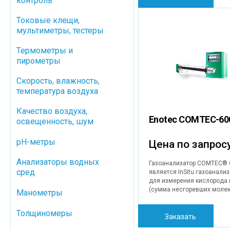
контроль
газоанализатора надежная
Газоанализатор кислорода
Токовые клещи,
OXITEC® 5000, произведе
мультиметры, тестеры
Германии компанией ENOT
полностью соответствует 
требованиям.
Термометры и
пирометры
Скорость, влажность,
температура воздуха
Качество воздуха,
Enotec COMTEC-60
освещенность, шум
pH-метры
Цена по запрос
Анализаторы водных
Газоанализатор COMTEC® 
сред
является InSitu газоанали
для измерения кислорода 
(сумма несгоревших моле
Манометры
таких как монооксид углер
метан, водород) в дымовы
Толщиномеры
технологических газах. Эт
Заказать
позволяет осуществлять