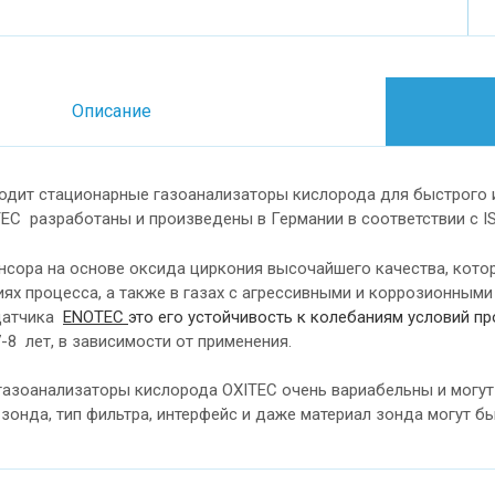
Описание
дит стационарные газоанализаторы кислорода для быстрого и
TEC
разработаны и произведены в Германии в соответствии с IS
нсора на основе оксида циркония высочайшего качества, кот
ях процесса, а также в газах с агрессивными и коррозионным
датчика
ENOTEC
это его устойчивость к колебаниям условий п
-8 лет, в зависимости от применения.
газоанализаторы кислорода OXITEC очень вариабельны и могу
 зонда, тип фильтра, интерфейс и даже материал зонда могут 