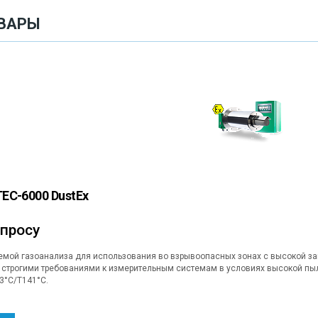
ВАРЫ
EC-6000 DustEx
апросу
емой газоанализа для использования во взрывоопасных зонах с высокой з
о строгими требованиями к измерительным системам в условиях высокой пыле
33°C/T141°C.