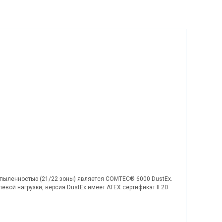
апыленностью (21/22 зоны) является COMTEC® 6000 DustEx.
вой нагрузки, версия DustEx имеет ATEX сертификат II 2D