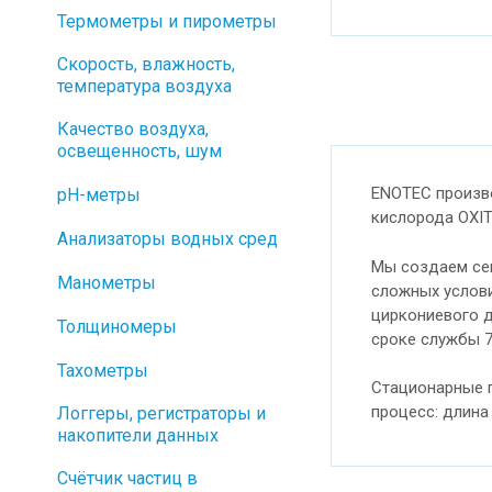
Термометры и пирометры
Скорость, влажность,
температура воздуха
Качество воздуха,
освещенность, шум
ENOTEC произво
pH-метры
кислорода OXI
Анализаторы водных сред
Мы создаем се
Манометры
сложных услови
циркониевого 
Толщиномеры
сроке службы 7
Тахометры
Стационарные 
процесс: длина
Логгеры, регистраторы и
накопители данных
Cчётчик частиц в