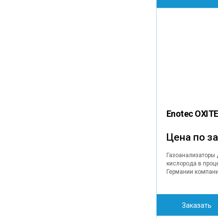
Enotec OXIT
Цена по з
Газоанализаторы 
кислорода в проц
Германии компани
Заказать