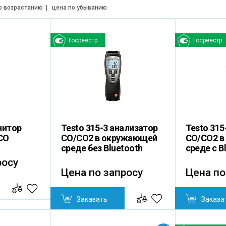
о возрастанию
|
цена по убыванию
Госреестр
Госреестр
нитор
Testo 315-3 анализатор
Testo 315
CO
CO/CO2 в окружающей
CO/CO2 в
среде без Bluetooth
среде с B
росу
Цена по запросу
Цена по
Заказать
Заказа