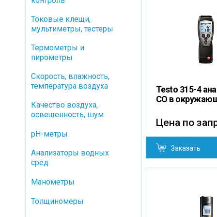
контроль
Токовые клещи,
мультиметры, тестеры
Термометры и
пирометры
Скорость, влажность,
температура воздуха
Testo 315-4 ан
CO в окружаю
Качество воздуха,
освещенность, шум
Цена по зап
pH-метры
Заказать
Анализаторы водных
сред
Манометры
Толщиномеры