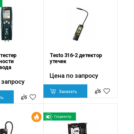
 тестер
Testo 316-2 детектор
ности
утечек
вода
Цена по запросу
 запросу
Заказать
ть
Госреестр