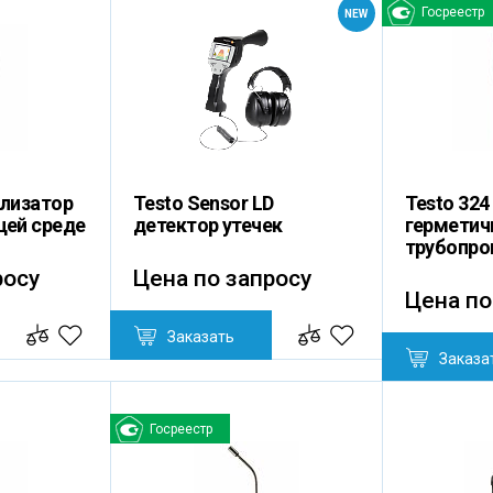
Госреестр
NEW
ализатор
Testo Sensor LD
Testo 324
щей среде
детектор утечек
герметич
трубопро
росу
Цена по запросу
Цена по
Заказать
Заказа
Госреестр