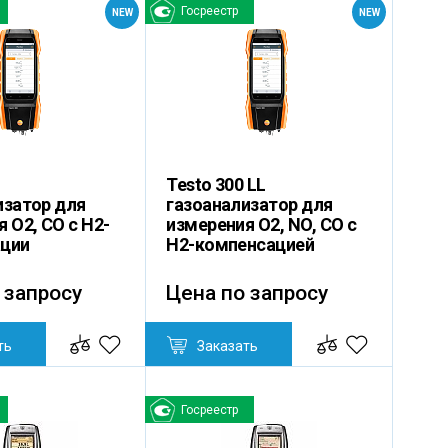
Госреестр
NEW
NEW
Testo 300 LL
изатор для
газоанализатор для
 O2, СО с H2-
измерения O2, NO, СО с
ции
H2-компенсацией
 запросу
Цена по запросу
ть
Заказать
Госреестр