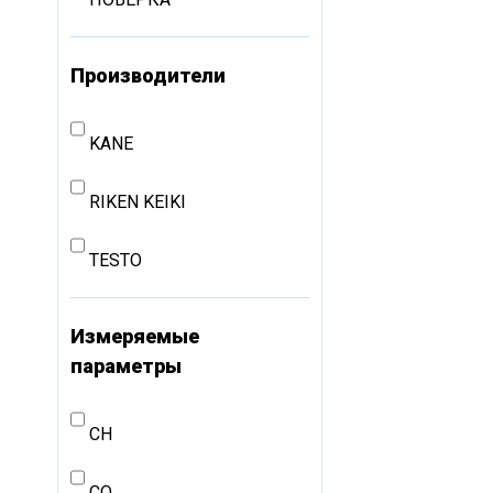
Производители
KANE
RIKEN KEIKI
TESTO
Измеряемые
параметры
CH
CO