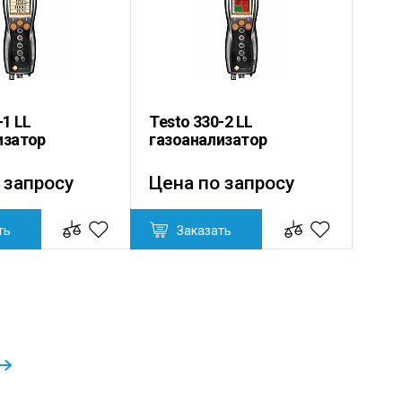
-1 LL
Testo 330-2 LL
изатор
газоанализатор
 запросу
Цена по запросу
ть
Заказать