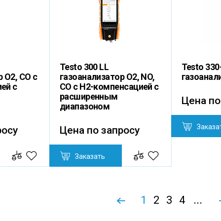
Testo 300 LL
Testo 330
 O2, СО с
газоанализатор O2, NO,
газоанал
ей с
СО с H2-компенсацией с
расширенным
Цена по
диапазоном
Заказа
росу
Цена по запросу
Заказать
...
1
2
3
4