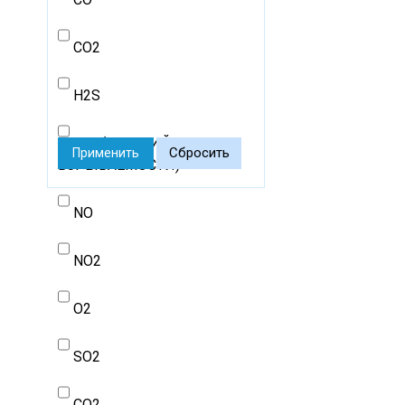
CO2
H2S
LEL (НИЖНИЙ ПРЕДЕЛ
Сбросить
Применить
ВЗРЫВАЕМОСТИ)
NO
NO2
O2
SO2
СО2