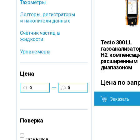
Тахометры
Логгеры, регистраторы
и накопители данных
Cчётчик частиц в
жидкости
Testo 300 LL
газоанализатор
Уровнемеры
H2-компенсаци
расширенным
диапазоном
Цена
Цена по зап
ОТ
ДО
Заказать
Поверка
ПОВЕРКА