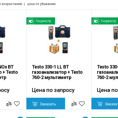
о возрастанию
|
цена по убыванию
Госреестр
Госреестр
 NOx BT
Testo 330-1 LL BT
Testo 330
 + Testo
газоанализатор + Testo
газоанали
етр
760-2 мультиметр
760-2 му
росу
Цена по запросу
Цена по
Заказать
Заказа