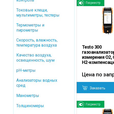
контроль
Госреестр
Токовые клещи,
мультиметры, тестеры
Термометры и
пирометры
Скорость, влажность,
температура воздуха
Testo 300
газоанализато
Качество воздуха,
измерения O2, 
освещенность, шум
H2-компенсац
pH-метры
Цена по зап
Анализаторы водных
сред
Заказать
Манометры
Госреестр
Толщиномеры