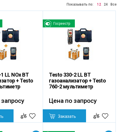
Показывать по:
12
24
Все
Госреестр
-1 LL NOx BT
Testo 330-2 LL BT
затор + Testo
газоанализатор + Testo
льтиметр
760-2 мультиметр
 запросу
Цена по запросу
ть
Заказать