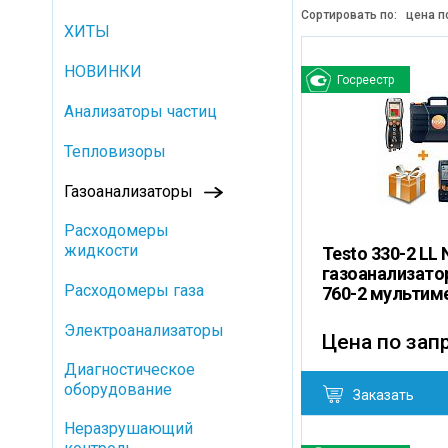
Сортировать по:
цена п
ХИТЫ
НОВИНКИ
Госреестр
Анализаторы частиц
Тепловизоры
Газоанализаторы
Расходомеры
жидкости
Testo 330-2 LL
газоанализатор
Расходомеры газа
760-2 мультим
Электроанализаторы
Цена по зап
Диагностическое
оборудование
Заказать
Неразрушающий