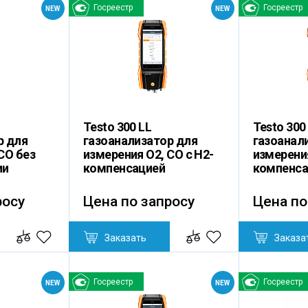
Госреестр
Госреестр
NEW
NEW
Testo 300 LL
Testo 300
р для
газоанализатор для
газоанал
СО без
измерения O2, СО с H2-
измерения
ии
компенсацией
компенса
росу
Цена по запросу
Цена по
Заказать
Заказа
Госреестр
Госреестр
NEW
NEW