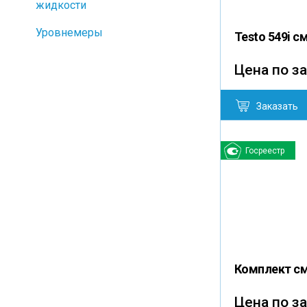
жидкости
Уровнемеры
Testo 549i 
Цена по з
Заказать
Госреестр
Комплект см
Цена по з