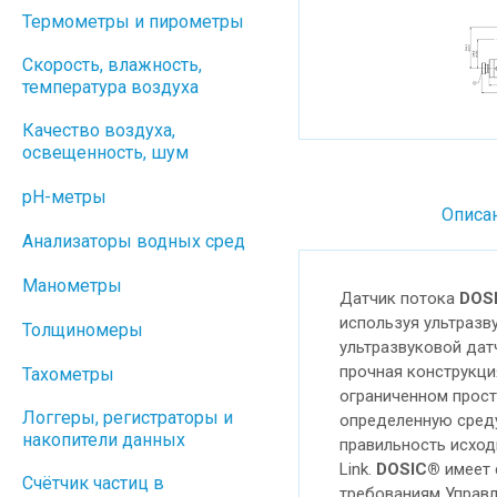
Термометры и пирометры
Скорость, влажность,
температура воздуха
Качество воздуха,
освещенность, шум
pH-метры
Описа
Анализаторы водных сред
Манометры
Датчик потока
DOS
используя ультразв
Толщиномеры
ультразвуковой дат
прочная конструкци
Тахометры
ограниченном прост
Логгеры, регистраторы и
определенную среду
накопители данных
правильность исход
Link.
DOSIC®
имеет 
Cчётчик частиц в
требованиям Управл