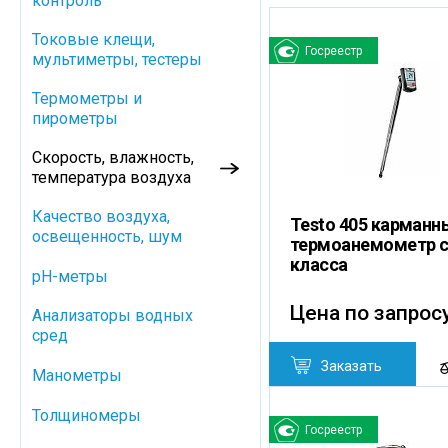
контроль
Токовые клещи,
Госреестр
мультиметры, тестеры
Термометры и
пирометры
Скорость, влажность,
температура воздуха
Качество воздуха,
Testo 405 карманн
освещенность, шум
термоанемометр с
класса
pH-метры
Цена по запрос
Анализаторы водных
сред
Заказать
Манометры
Толщиномеры
Госреестр