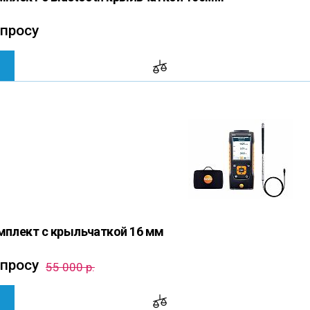
апросу
омплект с крыльчаткой 16 мм
апросу
55 000 р.