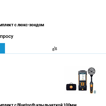
омплект с люкс-зондом
апросу
омплект с Bluetooth крыльчаткой 100мм