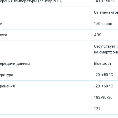
ерения температуры (сенсор NTC)
-40..+150 °C
От элементов
еи
150 часов
пуса
ABS
Отсутствует
на смартфон
ередачи данных
Bluetooth
ература
-20..+50 °C
хранения
-20..+60 °C
183x90x30
127