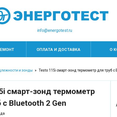
info@energotest.ru
РЕМОНТ
ОПЛАТА И ДОСТАВКА
О 
длежности и зонды
»
Testo 115i смарт-зонд термометр для труб с B
15i смарт-зонд термометр
 с Bluetooth 2 Gen
ода