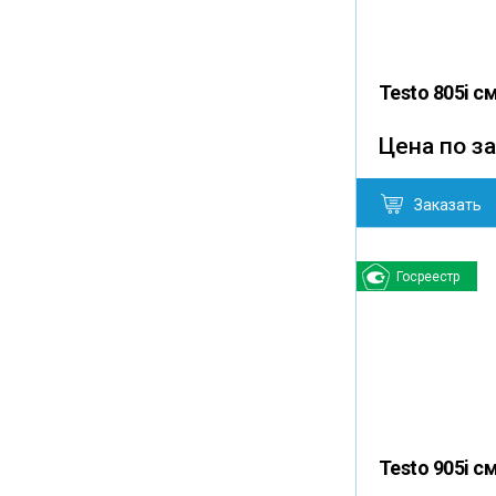
Testo 805i c
Цена по з
Заказать
Госреестр
Testo 905i с