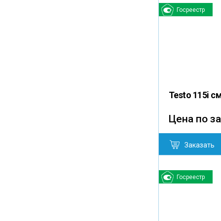
Госреестр
Testo 115i с
Цена по з
Заказать
Госреестр