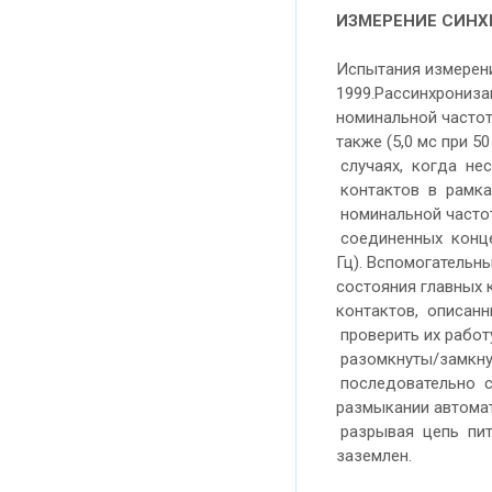
ИЗМЕРЕНИЕ СИНХ
Испытания измерени
1999.Рассинхрониз
номинальной частот
также (5,0 мс при 
случаях, когда не
контактов в рамка
номинальной частот
соединенных концев
Гц). Вспомогательн
состояния главных
контактов, описан
проверить их работ
разомкнуты/замкнут
последовательно с
размыкании автома
разрывая цепь пит
заземлен.