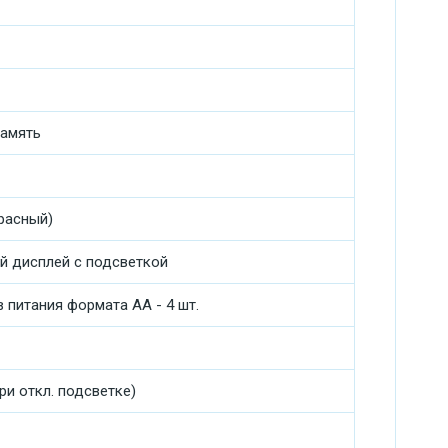
память
расный)
 дисплей с подсветкой
 питания формата АА - 4 шт.
при откл. подсветке)