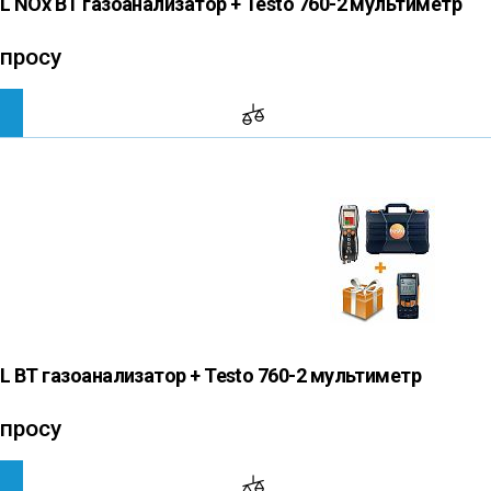
LL NOx BT газоанализатор + Testo 760-2 мультиметр
апросу
LL BT газоанализатор + Testo 760-2 мультиметр
апросу