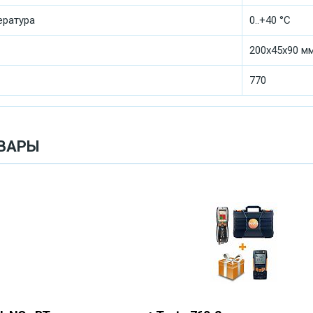
ература
0..+40 °C
200x45x90 м
770
ВАРЫ