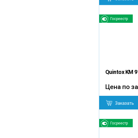
Госреестр
Quintox KM 
Цена по з
Заказать
Госреестр