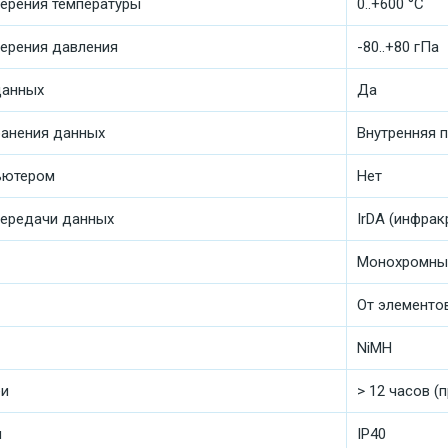
ерения температуры
0..+600 °C
ерения давления
-80..+80 гПа
данных
Да
ранения данных
Внутренняя 
ьютером
Нет
ередачи данных
IrDA (инфрак
Монохромный
От элементов
NiMH
еи
> 12 часов (
ы
IP40