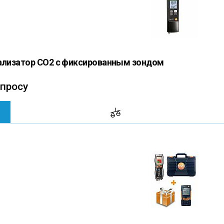
нализатор СО2 с фиксированным зондом
апросу