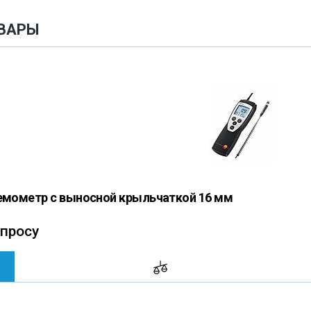
ВАРЫ
немометр с выносной крыльчаткой 16 мм
апросу