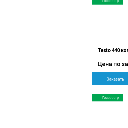
Госреестр
Testo 440 ко
Цена по з
Заказать
Госреестр