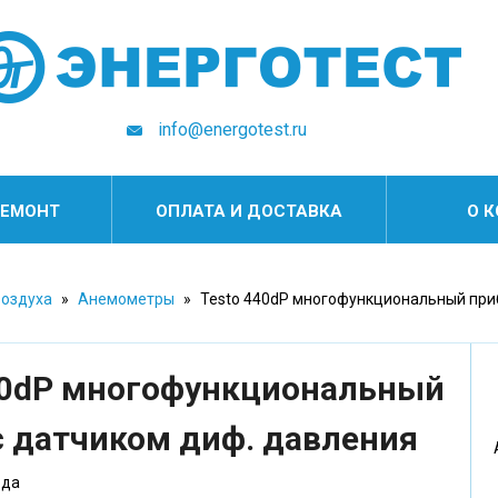
info@energotest.ru
РЕМОНТ
ОПЛАТА И ДОСТАВКА
О 
воздуха
»
Анемометры
»
Testo 440dP многофункциональный приб
40dP многофункциональный
с датчиком диф. давления
ода