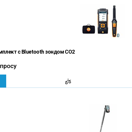
мплект с Bluetooth зондом СО2
апросу