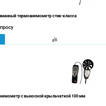
арманный термоанемометр стик-класса
апросу
 анемометр с выносной крыльчаткой 100 мм