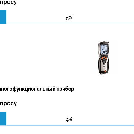
апросу
 многофункциональный прибор
апросу