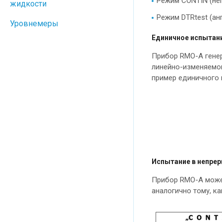
Режим CONTIN (не
жидкости
Режим DTRtest (анг
Уровнемеры
Единичное испытан
Прибор RMO-A генер
линейно-изменяемог
пример единичного 
Испытание в непре
Прибор RMO-A может
аналогично тому, к