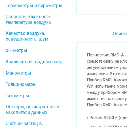
Термометры и пирометры
Скорость, влажность,
температура воздуха
Качество воздуха,
Описа
освещенность, шум
pH-метры
Полностью RMO-A -
схемотехнику на кл
Анализаторы водных сред
регулированием уро
Манометры
измерения. Это иск
Прибор RMO-A может
Толщиномеры
Win испытание може
между прибором RMO
Тахометры
имеет очень высокую
Прибор RMO-A имее
Логгеры, регистраторы и
накопители данных
Режим SINGLE (ед
Cчётчик частиц в