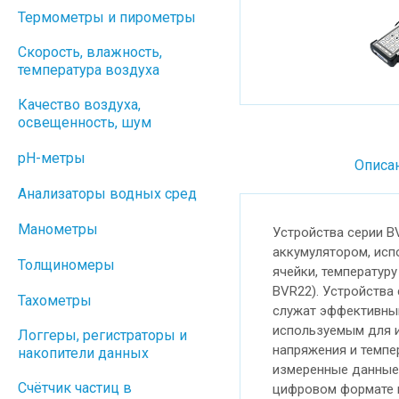
Термометры и пирометры
Скорость, влажность,
температура воздуха
Качество воздуха,
освещенность, шум
pH-метры
Описа
Анализаторы водных сред
Манометры
Устройства серии B
аккумулятором, исп
Толщиномеры
ячейки, температур
BVR22). Устройства
Тахометры
служат эффективным
используемым для и
Логгеры, регистраторы и
напряжения и темпе
накопители данных
измеренные данные
Cчётчик частиц в
цифровом формате и